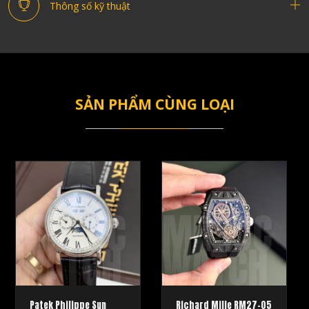
Thông số kỹ thuật
SẢN PHẨM CÙNG LOẠI
MRSOC
MRSOC
WATCH
WATCH
Patek Philippe Sun
Richard Mille RM27-05