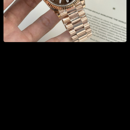
BST ROLEX CHẾ TÁC 1:1
Rolex
là thương hiệu đồng hồ Thụy Sĩ danh tiếng, được
thành lập vào năm 1905 bởi
Hans Wilsdorf
. Với hơn một
thế kỷ phát triển, Rolex đã trở thành biểu tượng của sự
sang trọng, độ chính xác và độ bền vượt trội.
KHÁM PHÁ NGAY