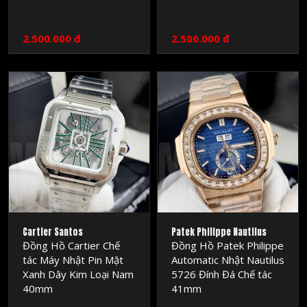
2.500.000 đ
2.500.000 đ
MRSOC
MRSOC
WATCH
WATCH
Cartier Santos
Patek Philippe Nautilus
Đồng Hồ Cartier Chế
Đồng Hồ Patek Philippe
tác Máy Nhật Pin Mặt
Automatic Nhật Nautilus
Xanh Dây Kim Loại Nam
5726 Đính Đá Chế tác
40mm
41mm