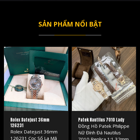
SẢN PHẨM NỔI BẬT
MRSOC
MRSOC
WATCH
WATCH
Rolex Datejust 36mm
Patek Nautilus 7010 Lady
126231
Đồng Hồ Patek Philippe
Rolex Datejust 36mm
Nữ Đính Đá Nautilus
126231 Cọc Số La Mã
7010 Replica 1:1 32mm